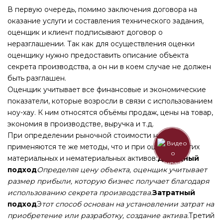
В первую очередь, помимо заключения договора на
оказание услуги и составления технического задания,
оценщик и клиент подписывают договор о
неразглашении. Так как для осуществления оценки
оценщику нужно предоставить описание объекта
секрета производства, а он ни в коем случае не должен
быть разглашен.
Оценщик учитывает все финансовые и экономические
показатели, которые возросли в связи с использованием
ноу-хау. К ним относятся объёмы продаж, цены на товар,
экономия в производстве, выручка и т.д.
При определении рыночной стоимости ноу-хау,
применяются те же методы, что и при оценке других
материальных и нематериальных активов:
Доходный
подход
Определяя цену объекта, оценщик учитывает
размер прибыли, которую бизнес получает благодаря
использованию секрета производства.
Затратный
подход
Э
тот способ основан на установлении затрат на
приобретение или разработку, создание актива.
Третий